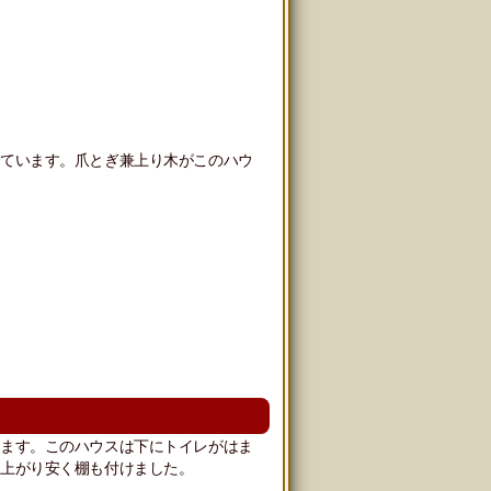
出ています。爪とぎ兼上り木がこのハウ
します。このハウスは下にトイレがはま
に上がり安く棚も付けました。