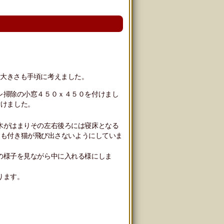
回大きさも手頃に考えました。
レ掃除の小窓４５０ｘ４５０を付けまし
付けました。
木がはまりその左右後ろには寝床となる
にも付き猫が飛び出さないようにしていま
の様子を見ながら中に入れる様にしま
ります。