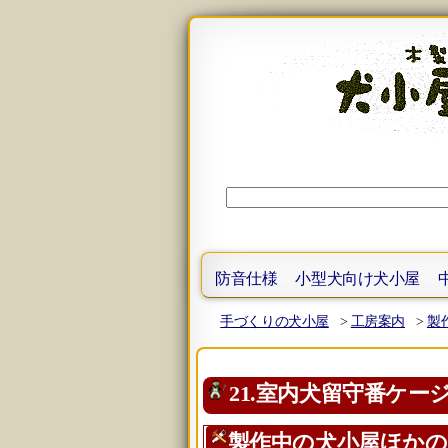
防音仕様
小型犬向け犬小屋
手づくりの犬小屋
>
工房案内
>
製
21.室内犬留守番ケー
製作中の犬小屋ほかの