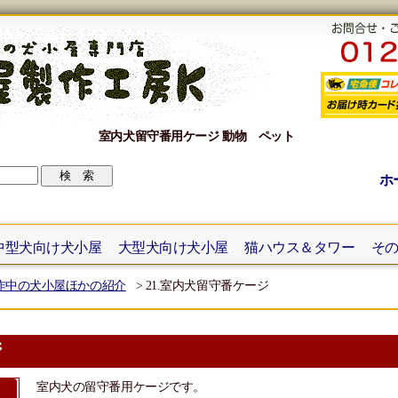
室内犬留守番用ケージ 動物 ペット
ホ
中型犬向け犬小屋
大型犬向け犬小屋
猫ハウス＆タワー
そ
作中の犬小屋ほかの紹介
> 21.室内犬留守番ケージ
ジ
室内犬の留守番用ケージです。